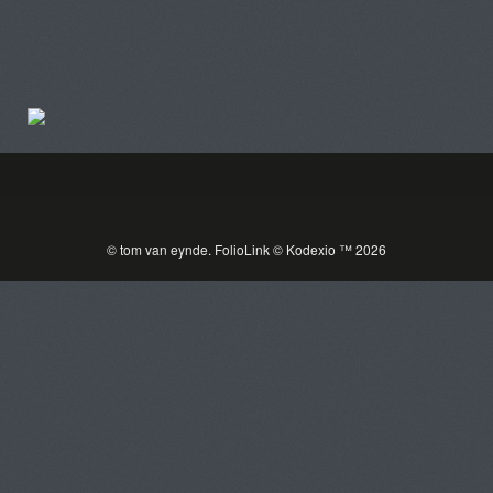
Tom Van Eynde
Toggle
navigat
© tom van eynde.
FolioLink
© Kodexio ™ 2026